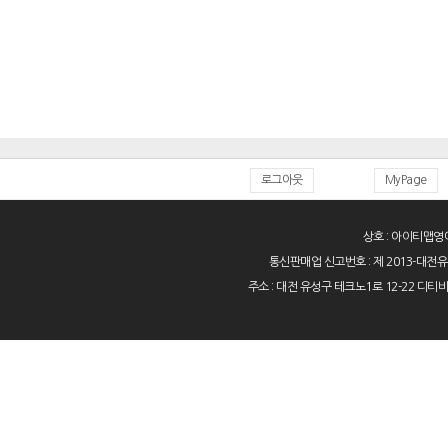
로그아웃
MyPage
상호 : 아이티맵영어 
통신판매업 신고번호 : 제 2013-대전유성-00
주소 : 대전 유성구 테크노1로 12-22 디티비안